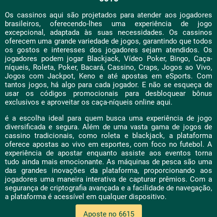
Os cassinos aqui são projetados para atender aos jogadores
brasileiros, oferecendo-lhes uma experiência de jogo
excepcional, adaptada às suas necessidades. Os cassinos
oferecem uma grande variedade de jogos, garantindo que todos
os gostos e interesses dos jogadores sejam atendidos. Os
jogadores podem jogar Blackjack, Vídeo Poker, Bingo, Caça-
níqueis, Roleta, Poker, Bacará, Cassino, Craps, Jogos ao Vivo,
Jogos com Jackpot, Keno e até apostas em eSports. Com
tantos jogos, há algo para cada jogador. E não se esqueça de
usar os códigos promocionais para desbloquear bônus
exclusivos e aproveitar os caça-níqueis online aqui.
é a escolha ideal para quem busca uma experiência de jogo
diversificada e segura. Além de uma vasta gama de jogos de
cassino tradicionais, como roleta e blackjack, a plataforma
oferece apostas ao vivo em esportes, com foco no futebol. A
experiência de apostar enquanto assiste aos eventos torna
tudo ainda mais emocionante. As máquinas de pesca são uma
das grandes inovações da plataforma, proporcionando aos
jogadores uma maneira interativa de capturar prêmios. Com a
segurança de criptografia avançada e a facilidade de navegação,
a plataforma é acessível em qualquer dispositivo.
Aposte no 6615