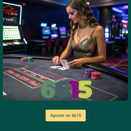
Aposte no 6615