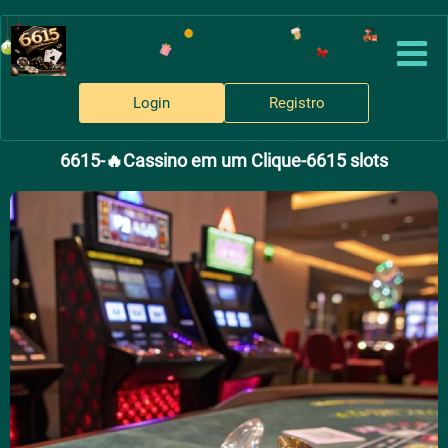
Login
Registro
6615-🔥Cassino em um Clique-6615 slots