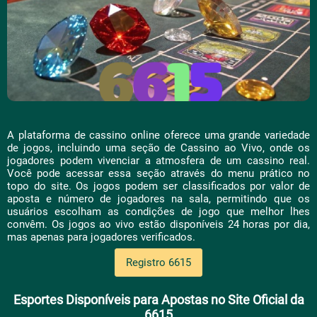
A plataforma de cassino online oferece uma grande variedade
de jogos, incluindo uma seção de Cassino ao Vivo, onde os
jogadores podem vivenciar a atmosfera de um cassino real.
Você pode acessar essa seção através do menu prático no
topo do site. Os jogos podem ser classificados por valor de
aposta e número de jogadores na sala, permitindo que os
usuários escolham as condições de jogo que melhor lhes
convêm. Os jogos ao vivo estão disponíveis 24 horas por dia,
mas apenas para jogadores verificados.
Registro 6615
Esportes Disponíveis para Apostas no Site Oficial da
6615