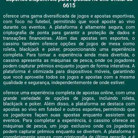
6615
oferece uma gama diversificada de jogos e apostas esportivas,
com foco no futebol, permitindo que você aposte ao vivo
durante os eventos. A plataforma é altamente segura, com
criptografia de ponta para garantir a proteção de dados e
transações financeiras. Além das apostas em esportes, o
cassino também oferece opções de jogos de mesa como
roleta, blackjack e poker, proporcionando uma experiência
completa. Para tornar a experiência ainda mais divertida, o
cassino apresenta as máquinas de pesca, onde os jogadores
podem capturar prêmios enquanto jogam de forma interativa. A
plataforma é otimizada para dispositivos móveis, garantindo
que você aproveite todos os jogos e apostas com a mesma
qualidade e segurança, independentemente de onde estiver.
oferece uma experiência completa de apostas online, com uma
grande variedade de opções de jogos, incluindo roleta,
blackjack e poker. Além disso, a plataforma se destaca com
apostas ao vivo em futebol e outros esportes, permitindo que
os jogadores façam suas apostas enquanto assistem aos
eventos. Para completar a experiência, o cassino oferece as
máquinas de pesca, um jogo exclusivo onde os jogadores
podem capturar prêmios enquanto se divertem. A plataforma é
completamente segura, com criptografia de última geração, e é