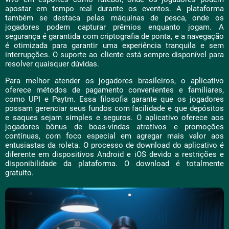
apostar em tempo real durante os eventos. A plataforma
também se destaca pelas máquinas de pesca, onde os
jogadores podem capturar prêmios enquanto jogam. A
segurança é garantida com criptografia de ponta, e a navegação
é otimizada para garantir uma experiência tranquila e sem
interrupções. O suporte ao cliente está sempre disponível para
resolver quaisquer dúvidas.
Para melhor atender os jogadores brasileiros, o aplicativo
oferece métodos de pagamento convenientes e familiares,
como UPI e Paytm. Essa filosofia garante que os jogadores
possam gerenciar seus fundos com facilidade e que depósitos
e saques sejam simples e seguros. O aplicativo oferece aos
jogadores bônus de boas-vindas atrativos e promoções
contínuas, com foco especial em agregar mais valor aos
entusiastas da roleta. O processo de download do aplicativo é
diferente em dispositivos Android e iOS devido a restrições e
disponibilidade da plataforma. O download é totalmente
gratuito.