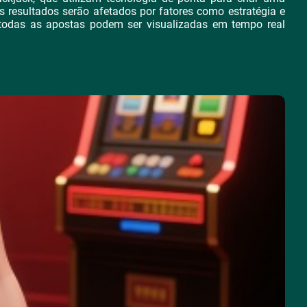
 resultados serão afetados por fatores como estratégia e
todas as apostas podem ser visualizadas em tempo real