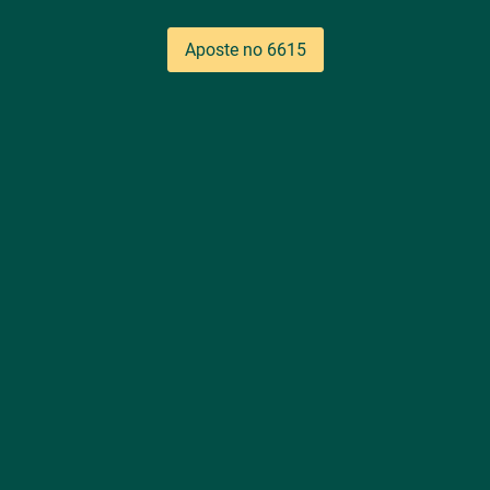
Aposte no 6615