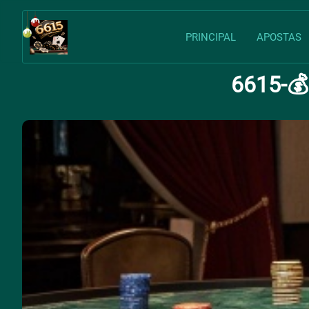
PRINCIPAL
APOSTAS
6615-💰