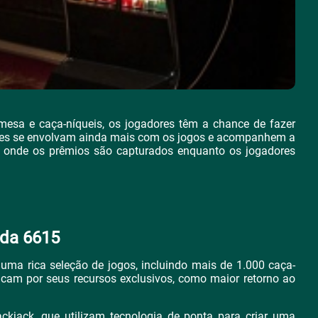
mesa e caça-níqueis, os jogadores têm a chance de fazer
dores se envolvam ainda mais com os jogos e acompanhem a
 onde os prêmios são capturados enquanto os jogadores
 da 6615
ma rica seleção de jogos, incluindo mais de 1.000 caça-
cam por seus recursos exclusivos, como maior retorno ao
ckjack, que utilizam tecnologia de ponta para criar uma